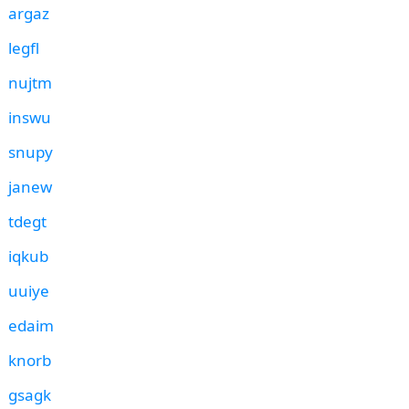
argaz
legfl
nujtm
inswu
snupy
janew
tdegt
iqkub
uuiye
edaim
knorb
gsagk