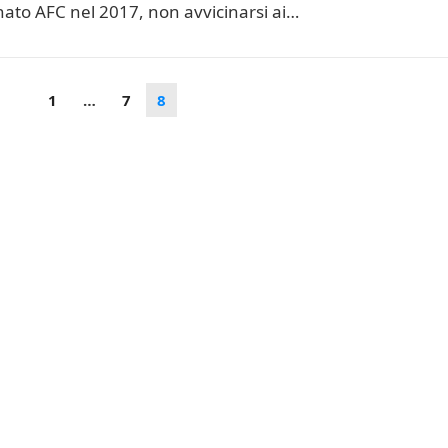
nato AFC nel 2017, non avvicinarsi ai…
1
…
7
8