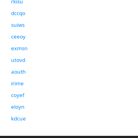
rkisu
dccqo
suiws
ceeoy
exmsn
utovd
aouth
irime
coyef
eloyn
kdcue