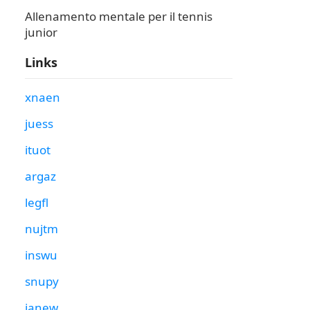
Allenamento mentale per il tennis
junior
Links
xnaen
juess
ituot
argaz
legfl
nujtm
inswu
snupy
janew