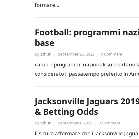
formare…
Football: programmi nazi
base
By
zshun
•
September 26, 2022
•
0 Comment
calcio: i programmi nazionali supportano l
considerato il passatempo preferito in Amer
Jacksonville Jaguars 201
& Betting Odds
By
zshun
•
September 4, 2022
•
0 Comment
È sicuro affermare che i Jacksonville Jagu