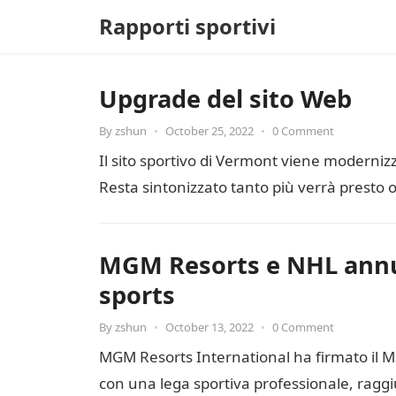
Rapporti sportivi
Upgrade del sito Web
By
zshun
•
October 25, 2022
•
0 Comment
Il sito sportivo di Vermont viene moderniz
Resta sintonizzato tanto più verrà presto o
MGM Resorts e NHL annu
sports
By
zshun
•
October 13, 2022
•
0 Comment
MGM Resorts International ha firmato il 
con una lega sportiva professionale, rag